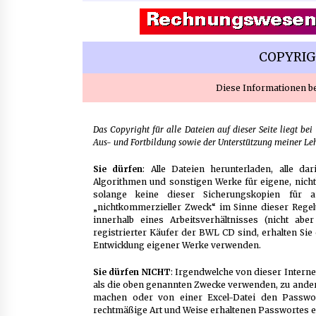
Aluminium schweissen – worauf e
bei Geräten und Verfahren ankom
1 Monat ago
COPYRI
Diese Informationen be
B2B-Beschaffung 2026: Strategien
und Technologien, die den Einkau
transformieren
3 Monaten ago
Das Copyright für alle Dateien auf dieser Seite liegt bei
Aus- und Fortbildung sowie der Unterstützung meiner Leh
Finde dein perfektes Namensschil
» für deine Eingangstür bei Otypo
Sie dürfen
: Alle Dateien herunterladen, alle da
Algorithmen und sonstigen Werke für eigene, nic
3 Monaten ago
solange keine dieser Sicherungskopien für 
„nichtkommerzieller Zweck“ im Sinne dieser Regel
innerhalb eines Arbeitsverhältnisses (nicht ab
registrierter Käufer der BWL CD sind, erhalten Sie
Entwicklung eigener Werke verwenden.
Sie dürfen NICHT
: Irgendwelche von dieser Interne
als die oben genannten Zwecke verwenden, zu andere
machen oder von einer Excel-Datei den Passwor
rechtmäßige Art und Weise erhaltenen Passwortes e