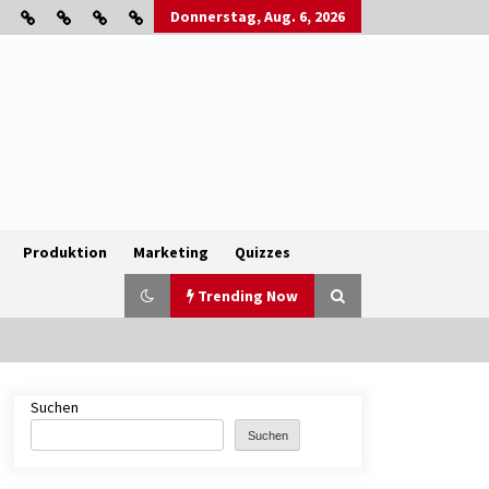
Donnerstag, Aug. 6, 2026
Produktion
Marketing
Quizzes
Trending Now
Suchen
B2B-Firmenauflösungen: Wie
Maschinen, Lagerbestände und
Suchen
Betriebsausstattung sinnvoll
verwertet werden
1 Monat ago