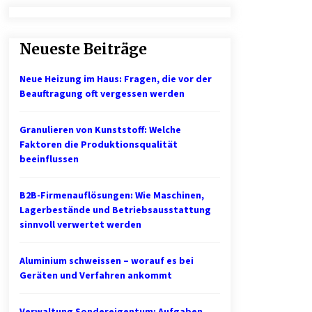
Professionelle Plastikkarten – der
erste Eindruck, der lange bleibt
Neueste Beiträge
2 Monaten ago
Neue Heizung im Haus: Fragen, die vor der
1. Bestandsmanagement: Den
Beauftragung oft vergessen werden
Überblick behalten
3 Monaten ago
Granulieren von Kunststoff: Welche
Faktoren die Produktionsqualität
Mietverwaltung in Karlsruhe:
beeinflussen
Zuverlässige Immobilienbetreuung
5 Monaten ago
B2B-Firmenauflösungen: Wie Maschinen,
Lagerbestände und Betriebsausstattung
sinnvoll verwertet werden
Aluminium schweissen – worauf es bei
Geräten und Verfahren ankommt
Verwaltung Sondereigentum: Aufgaben,