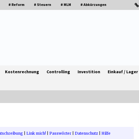
# Reform
# Steuern
# MLM
# Abkürzungen
Kostenrechnung
Controlling
Investition
Einkauf / Lager
Granulieren von Kunststoff: Welche
en
Faktoren die Produktionsqualität
beeinflussen
tschreibung
|
Link mich!
|
Passwörter
|
Datenschutz
|
Hilfe
1 Monat ago