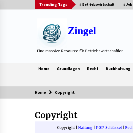
Skip
Trending Tags
# Betriebswirtschaft
# Job
to
content
Zingel
Eine massive Resource für Betriebswirtschaftler
Home
Grundlagen
Recht
Buchhaltung
Home
Copyright
Trending Now
Copyright
Neue Heizung im Haus: Fragen, die
vor der Beauftragung oft vergess
werden
Copyright |
Haftung
|
PGP-Schlüssel
|
Rech
3 Wochen ago