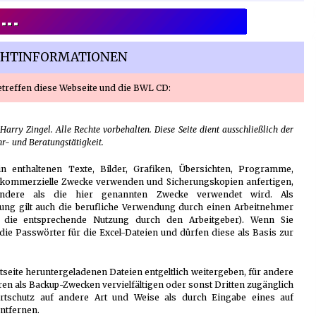
s
Verwaltung Sondereigentum:
mt
Aufgaben, Vorteile und wichtige
Unterschiede zur WEG-Verwaltung
GHTINFORMATIONEN
2 Monaten ago
treffen diese Webseite und die BWL CD:
Schuldnerberatung: So gewinnen
f
Sie wieder Kontrolle über Ihre
Finanzen
3 Monaten ago
 Harry Zingel. Alle Rechte vorbehalten. Diese Seite dient ausschließlich der
r- und Beratungstätigkeit.
d
Kündigungsschutzklage: Was
Arbeitnehmer nach einer
rin enthaltenen Texte, Bilder, Grafiken, Übersichten, Programme,
Kündigung wissen sollten
htkommerzielle Zwecke verwenden und Sicherungskopien anfertigen,
5 Monaten ago
andere als die hier genannten Zwecke verwendet wird. Als
ung gilt auch die berufliche Verwendung durch einen Arbeitnehmer
er die entsprechende Nutzung durch den Arbeitgeber). Wenn Sie
 die Passwörter für die Excel-Dateien und dürfen diese als Basis zur
tseite heruntergeladenen Dateien entgeltlich weitergeben, für andere
n als Backup-Zwecken vervielfältigen oder sonst Dritten zugänglich
tschutz auf andere Art und Weise als durch Eingabe eines auf
ntfernen.