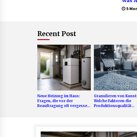
Was A
einer
5 Mo
sollt
Recent Post
Neue Heizung im Haus:
Granulieren von Kunsts
Fragen, die vor der
Welche Faktoren die
Beauftragung oft vergessen
Produktionsqualität
werden
beeinflussen