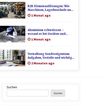
B2B-Firmenauflösungen: Wie
Maschinen, Lagerbestände und
Betriebsausstattung sinnvoll
1 Monat ago
verwertet werden
Aluminium schweissen –
worauf es bei Geräten und
Verfahren ankommt
1 Monat ago
Verwaltung Sondereigentum:
Aufgaben, Vorteile und wichtige
Unterschiede zur WEG-
2 Monaten ago
Verwaltung
Suchen
Suchen