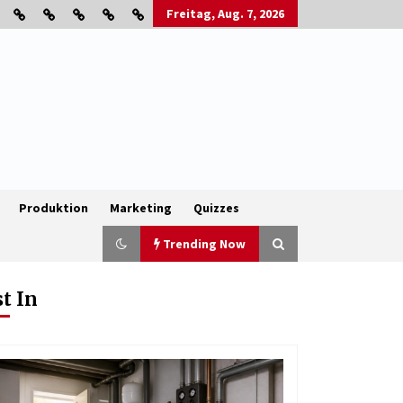
Freitag, Aug. 7, 2026
Produktion
Marketing
Quizzes
Trending Now
st In
B2B-Firmenauflösungen: Wie
Maschinen, Lagerbestände und
Betriebsausstattung sinnvoll
verwertet werden
1 Monat ago