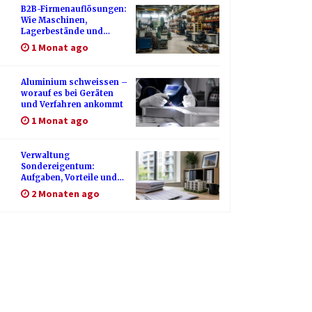
B2B-Firmenauflösungen:
Wie Maschinen,
Lagerbestände und
Betriebsausstattung
1 Monat ago
sinnvoll verwertet
werden
Aluminium schweissen –
worauf es bei Geräten
und Verfahren ankommt
1 Monat ago
Verwaltung
Sondereigentum:
Aufgaben, Vorteile und
wichtige Unterschiede
2 Monaten ago
zur WEG-Verwaltung