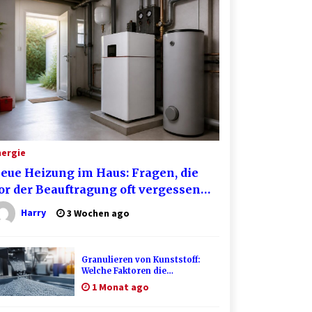
nergie
eue Heizung im Haus: Fragen, die
or der Beauftragung oft vergessen
erden
Harry
3 Wochen ago
Granulieren von Kunststoff:
Welche Faktoren die
Produktionsqualität
1 Monat ago
beeinflussen