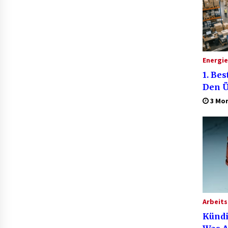
Energi
1. Be
Den Ü
3 Mo
Arbeits
Kündi