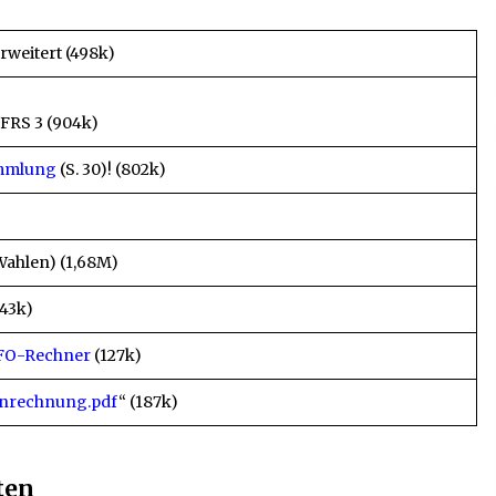
rweitert (498k)
IFRS 3 (904k)
mmlung
(S. 30)! (802k)
Wahlen) (1,68M)
443k)
FO-Rechner
(127k)
nrechnung.pdf
“ (187k)
ten