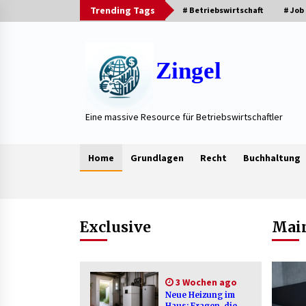
Skip
Trending Tags
# Betriebswirtschaft
# Job
to
content
Zingel
Eine massive Resource für Betriebswirtschaftler
Home
Grundlagen
Recht
Buchhaltung
Trending Now
Exclusive
Main
Neue Heizung im Haus: Fragen, die
vor der Beauftragung oft vergess
3 Wochen ago
werden
Neue Heizung im
3 Wochen ago
Haus: Fragen, die