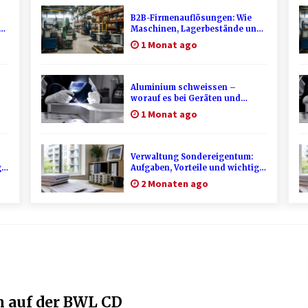
B2B-Firmenauflösungen: Wie
d
Maschinen, Lagerbestände und
Betriebsausstattung sinnvoll
1 Monat ago
verwertet werden
Aluminium schweissen –
worauf es bei Geräten und
Verfahren ankommt
1 Monat ago
Verwaltung Sondereigentum:
ge
Aufgaben, Vorteile und wichtige
Unterschiede zur WEG-
2 Monaten ago
Verwaltung
n auf der BWL CD