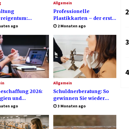
g
Allgemein
2
ltung
Professionelle
reigentum:
Plastikkarten – der erste
ben, Vorteile und
Eindruck, der lange
naten ago
2 Monaten ago
ige Unterschiede
bleibt
EG-Verwaltung
3
4
ein
Allgemein
eschaffung 2026:
Schuldnerberatung: So
egien und
gewinnen Sie wieder
ologien, die den
Kontrolle über Ihre
naten ago
3 Monaten ago
uf transformieren
Finanzen