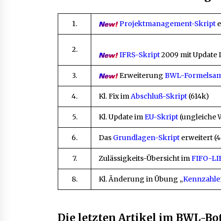
1.
Projektmanagement-Skript
e
2.
IFRS-Skript
2009 mit Update 
3.
Erweiterung
BWL-Formelsa
4.
Kl. Fix im
Abschluß-Skript
(614k)
5.
Kl. Update im
EU-Skript
(ungleiche 
6.
Das
Grundlagen-Skript
erweitert (
7.
Zulässigkeits-Übersicht im
FIFO-LI
8.
Kl. Änderung in Übung „
Kennzahle
Die letzten Artikel im BWL-Bo