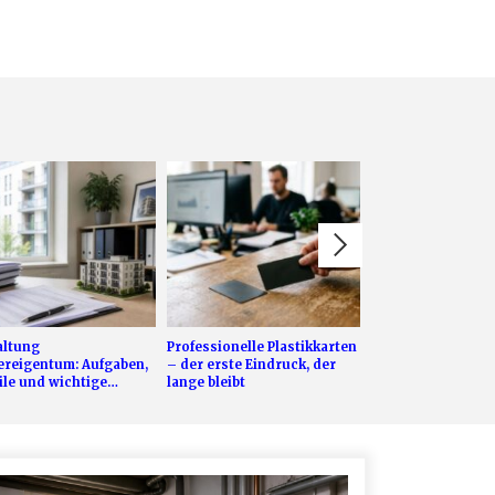
altung
Professionelle Plastikkarten
B2B-Beschaffung 
reigentum: Aufgaben,
– der erste Eindruck, der
Strategien und
ile und wichtige
lange bleibt
Technologien, die
schiede zur WEG-
Einkauf transform
altung