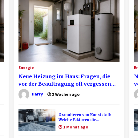
Energie
E
Neue Heizung im Haus: Fragen, die
N
vor der Beauftragung oft vergessen
v
werden
w
Harry
3 Wochen ago
Granulieren von Kunststoff:
Welche Faktoren die
Produktionsqualität
1 Monat ago
beeinflussen