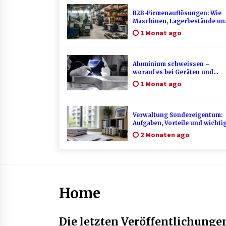
B2B-Firmenauflösungen: Wie
Maschinen, Lagerbestände un
Betriebsausstattung sinnvoll
1 Monat ago
verwertet werden
Aluminium schweissen –
worauf es bei Geräten und
Verfahren ankommt
1 Monat ago
Verwaltung Sondereigentum:
Aufgaben, Vorteile und wichti
Unterschiede zur WEG-
2 Monaten ago
Verwaltung
Home
Die letzten Veröffentlichunge