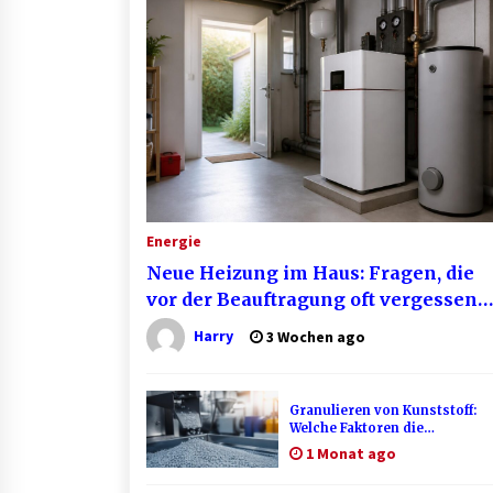
Energie
Neue Heizung im Haus: Fragen, die
vor der Beauftragung oft vergessen
werden
Harry
3 Wochen ago
Granulieren von Kunststoff:
Welche Faktoren die
Produktionsqualität
1 Monat ago
beeinflussen