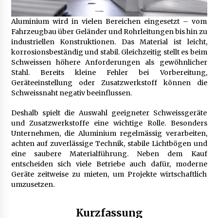
B2B-Beschaffung 2026: Strategien und
Aluminium wird in vielen Bereichen eingesetzt – vom
Technologien, die den Einkauf transformieren
Fahrzeugbau über Geländer und Rohrleitungen bis hin zu
3 Monaten ago
industriellen Konstruktionen. Das Material ist leicht,
korrosionsbeständig und stabil. Gleichzeitig stellt es beim
Schweissen höhere Anforderungen als gewöhnlicher
Schuldnerberatung: So gewinnen Sie wieder
Kontrolle über Ihre Finanzen
Stahl. Bereits kleine Fehler bei Vorbereitung,
3 Monaten ago
Geräteeinstellung oder Zusatzwerkstoff können die
Schweissnaht negativ beeinflussen.
1. Bestandsmanagement: Den Überblick
Deshalb spielt die Auswahl geeigneter Schweissgeräte
behalten
und Zusatzwerkstoffe eine wichtige Rolle. Besonders
3 Monaten ago
Unternehmen, die Aluminium regelmässig verarbeiten,
achten auf zuverlässige Technik, stabile Lichtbögen und
Finde dein perfektes Namensschild » für deine
eine saubere Materialführung. Neben dem Kauf
Eingangstür bei Otypo
entscheiden sich viele Betriebe auch dafür, moderne
3 Monaten ago
Geräte zeitweise zu mieten, um Projekte wirtschaftlich
umzusetzen.
Kündigungsschutzklage: Was Arbeitnehmer
nach einer Kündigung wissen sollten
Kurzfassung
5 Monaten ago