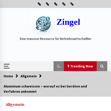
Skip
to
content
Zingel
Eine massive Resource für Betriebswirtschaftler
Trending Now
Home
Allgemein
Trending Now
Aluminium schweissen – worauf es bei Geräten und
Verfahren ankommt
Neue Heizung im Haus: Fragen, die vor der
Beauftragung oft vergessen werden
3 Wochen ago
Allgemein