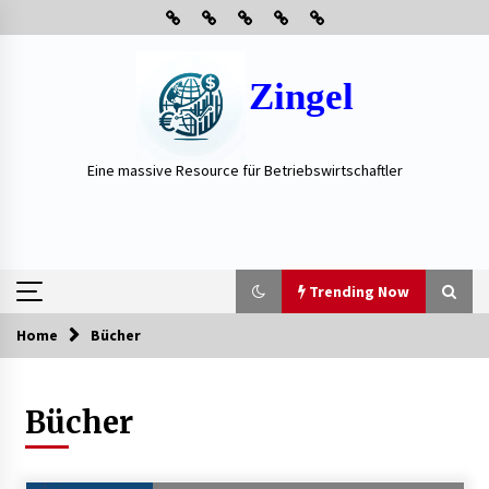
Skip
to
content
Zingel
Eine massive Resource für Betriebswirtschaftler
Trending Now
Home
Bücher
Trending Now
Bücher
Neue Heizung im Haus: Fragen, die vor der
Beauftragung oft vergessen werden
3 Wochen ago