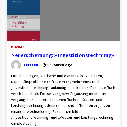
Granulieren von Kunststoff: Welche Faktoren
die Produktionsqualität beeinflussen
1 Monat ago
B2B-Firmenauflösungen: Wie Maschinen,
Lagerbestände und Betriebsausstattung
sinnvoll verwertet werden
Bücher
1 Monat ago
Neuerscheinung: »Investitionsrechnung«
Aluminium schweissen – worauf es bei
Geräten und Verfahren ankommt
Torsten
17 Jahren ago
1 Monat ago
Entscheidungen, statische und dynamische Verfahren,
Kapazitätsprobleme ch freue mich, mein neues Buch
Verwaltung Sondereigentum: Aufgaben,
„Investitionsrechnung“ ankündigen zu können. Das neue Buch
Vorteile und wichtige Unterschiede zur WEG-
versteht sich als Fortsetzung bzw. Ergänzung meines im
Verwaltung
vergangenen Jahr erschienenen Buches „Kosten- und
2 Monaten ago
Leistungsrechnung“, denn diese beiden Themen ergänzen
einander wechselseitig. Zusammen bilden
Professionelle Plastikkarten – der erste
Eindruck, der lange bleibt
„Investitionsrechnung“ und „Kosten- und Leistungsrechnung“
2 Monaten ago
ein ideales […]