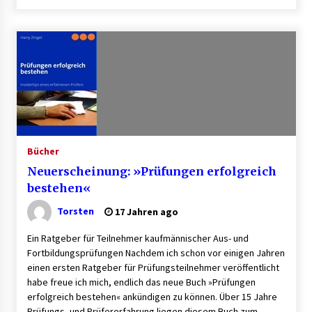
B2B-Beschaffung 2026: Strategien und
Technologien, die den Einkauf transformieren
3 Monaten ago
Schuldnerberatung: So gewinnen Sie wieder
Kontrolle über Ihre Finanzen
3 Monaten ago
Bücher
1. Bestandsmanagement: Den Überblick
behalten
Neuerscheinung: »Prüfungen erfolgreich
3 Monaten ago
bestehen«
Torsten
17 Jahren ago
Finde dein perfektes Namensschild » für deine
Eingangstür bei Otypo
Ein Ratgeber für Teilnehmer kaufmännischer Aus- und
3 Monaten ago
Fortbildungsprüfungen Nachdem ich schon vor einigen Jahren
einen ersten Ratgeber für Prüfungsteilnehmer veröffentlicht
Kündigungsschutzklage: Was Arbeitnehmer
habe freue ich mich, endlich das neue Buch »Prüfungen
nach einer Kündigung wissen sollten
erfolgreich bestehen« ankündigen zu können. Über 15 Jahre
5 Monaten ago
Prüfungs- und Prüfererfahrung liegen diesem Buch zum