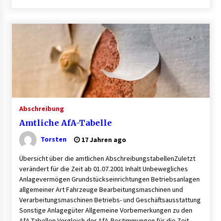
B2B-Beschaffung 2026: Strategien und
Technologien, die den Einkauf transformieren
3 Monaten ago
Schuldnerberatung: So gewinnen Sie wieder
Kontrolle über Ihre Finanzen
3 Monaten ago
Abschreibung
1. Bestandsmanagement: Den Überblick
behalten
Amtliche AfA-Tabelle
3 Monaten ago
Torsten
17 Jahren ago
Finde dein perfektes Namensschild » für deine
Übersicht über die amtlichen AbschreibungstabellenZuletzt
Eingangstür bei Otypo
verändert für die Zeit ab 01.07.2001 Inhalt Unbewegliches
3 Monaten ago
Anlagevermögen Grundstückseinrichtungen Betriebsanlagen
allgemeiner Art Fahrzeuge Bearbeitungsmaschinen und
Kündigungsschutzklage: Was Arbeitnehmer
Verarbeitungsmaschinen Betriebs- und Geschäftsausstattung
nach einer Kündigung wissen sollten
Sonstige Anlagegüter Allgemeine Vorbemerkungen zu den
5 Monaten ago
AfA-Tabellen Vergleich der AfA-Bestimmungen für die Zeit