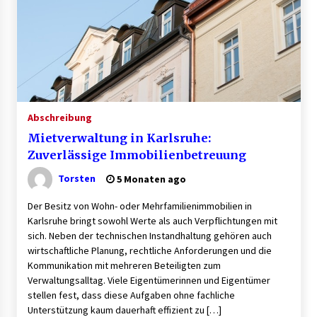
Granulieren von Kunststoff: Welche Faktoren
die Produktionsqualität beeinflussen
1 Monat ago
B2B-Firmenauflösungen: Wie Maschinen,
Lagerbestände und Betriebsausstattung
sinnvoll verwertet werden
Abschreibung
1 Monat ago
Mietverwaltung in Karlsruhe:
Aluminium schweissen – worauf es bei
Zuverlässige Immobilienbetreuung
Geräten und Verfahren ankommt
1 Monat ago
Torsten
5 Monaten ago
Der Besitz von Wohn- oder Mehrfamilienimmobilien in
Verwaltung Sondereigentum: Aufgaben,
Karlsruhe bringt sowohl Werte als auch Verpflichtungen mit
Vorteile und wichtige Unterschiede zur WEG-
sich. Neben der technischen Instandhaltung gehören auch
Verwaltung
wirtschaftliche Planung, rechtliche Anforderungen und die
2 Monaten ago
Kommunikation mit mehreren Beteiligten zum
Verwaltungsalltag. Viele Eigentümerinnen und Eigentümer
Professionelle Plastikkarten – der erste
Eindruck, der lange bleibt
stellen fest, dass diese Aufgaben ohne fachliche
2 Monaten ago
Unterstützung kaum dauerhaft effizient zu […]