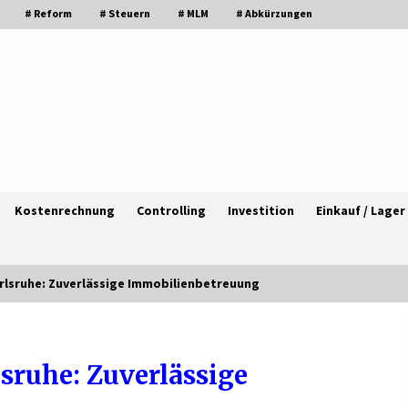
# Reform
# Steuern
# MLM
# Abkürzungen
Kostenrechnung
Controlling
Investition
Einkauf / Lager
rlsruhe: Zuverlässige Immobilienbetreuung
Granulieren von Kunststoff: Welche
en
Faktoren die Produktionsqualität
sruhe: Zuverlässige
beeinflussen
1 Monat ago