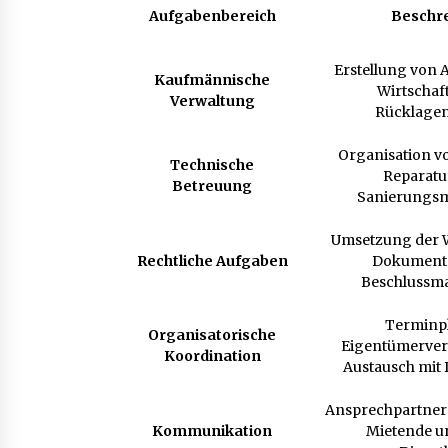
Aufgabenbereich
Beschr
Erstellung von
Kaufmännische
Wirtschaf
Verwaltung
Rücklage
Organisation v
Technische
Reparatu
Betreuung
Sanierungs
Umsetzung der 
Rechtliche Aufgaben
Dokumenta
Beschlussm
Terminp
Organisatorische
Eigentümerve
Koordination
Austausch mit 
Ansprechpartner 
Kommunikation
Mietende u