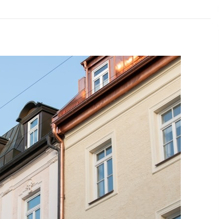
s
Verwaltung Sondereigentum:
mt
Aufgaben, Vorteile und wichtige
Unterschiede zur WEG-Verwaltung
2 Monaten ago
Schuldnerberatung: So gewinnen
f
Sie wieder Kontrolle über Ihre
Finanzen
3 Monaten ago
d
Kündigungsschutzklage: Was
Arbeitnehmer nach einer
Kündigung wissen sollten
5 Monaten ago