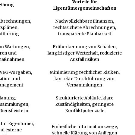
Vorteile für
eibung
Eigentümergemeinschaften
 Abrechnungen,
Nachvollziehbare Finanzen,
tsplänen,
rechtssichere Abrechnungen,
nführung
transparente Planbarkeit
on Wartungen,
Früherkennung von Schäden,
ren und
langfristiger Werterhalt, reduzierte
maßnahmen
Ausfallrisiken
WEG-Vorgaben,
Minimierung rechtlicher Risiken,
tion und
korrekte Durchführung von
anagement
Versammlungen
lanung,
Strukturierte Abläufe, klare
rsammlungen,
Zuständigkeiten, geringere
Dienstleistern
Konfliktpotenziale
für Eigentümer,
Einheitliche Informationswege,
nd externe
schnelle Klärung von Anliegen