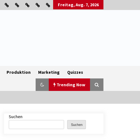
Freitag, Aug. 7, 2026
Produktion
Marketing
Quizzes
Trending Now
Suchen
B2B-Firmenauflösungen: Wie
Maschinen, Lagerbestände und
Suchen
Betriebsausstattung sinnvoll
verwertet werden
1 Monat ago