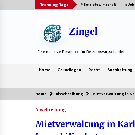
Skip
Trending Tags
# Betriebswirtschaft
# Job
to
content
Zingel
Eine massive Resource für Betriebswirtschaftler
Home
Grundlagen
Recht
Buchhaltung
Home
Abschreibung
Mietverwaltung in Ka
Trending Now
Abschreibung
Neue Heizung im Haus: Fragen, die
vor der Beauftragung oft vergess
Mietverwaltung in Karl
werden
3 Wochen ago