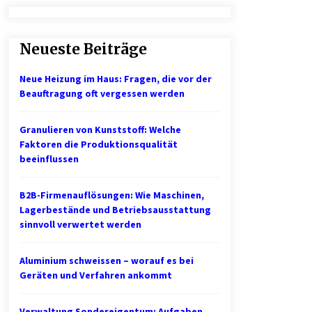
Professionelle Plastikkarten – der
erste Eindruck, der lange bleibt
Neueste Beiträge
2 Monaten ago
Neue Heizung im Haus: Fragen, die vor der
1. Bestandsmanagement: Den
Beauftragung oft vergessen werden
Überblick behalten
3 Monaten ago
Granulieren von Kunststoff: Welche
Faktoren die Produktionsqualität
Mietverwaltung in Karlsruhe:
beeinflussen
Zuverlässige Immobilienbetreuung
5 Monaten ago
B2B-Firmenauflösungen: Wie Maschinen,
Lagerbestände und Betriebsausstattung
sinnvoll verwertet werden
Aluminium schweissen – worauf es bei
Geräten und Verfahren ankommt
Verwaltung Sondereigentum: Aufgaben,