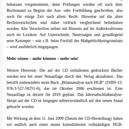
behutsam vorgenommen, denn Prüfungen werden oft nach dem
B2B-Beschaffung 2026: Strategien und Technologien, die
Rechtsstand zu Beginn der Aus- oder Fortbildung geschrieben, also
den Einkauf transformieren
noch für einige Zeit nach altem Recht. Hinweise auf die alten
3 Monaten ago
Rechtsvorschriften sind daher vielfach vergleichend beibehalten
worden. Alte Vorschriften stehen mit Hinweis auf ihr Außerkrafttreten
Schuldnerberatung: So gewinnen Sie wieder Kontrolle über
noch im Lexikon. Auf Unterschiede, Neuerungen und grundlegend
Ihre Finanzen
neue Konzepte – wie z.B. beim Fortfall des Maßgeblichkeitsgrundsatz
3 Monaten ago
– wird ausführlich eingegangen.
Mehr wissen – mehr können – mehr sein!
1. Bestandsmanagement: Den Überblick behalten
3 Monaten ago
Weitere Hinweise: Die auf der CD enthaltenen gedruckten Bücher
werden erst bei einer Neuauflage durch den Verlag aktualisiert. Das
betrifft insbesondere mein Buch „Bilanzanalyse nach HGB“ (ISBN-13:
Finde dein perfektes Namensschild » für deine Eingangstür
978-3-527-50251-6), das im Oktober 2006 erschienen ist. Eine
bei Otypo
Neuauflage ist derzeit für 2010 geplant. Das Jahresabschlußanalyse-
3 Monaten ago
Skript auf der CD ist hingegen selbstverständlich auf den neuen Stand
gebracht worden.
Kündigungsschutzklage: Was Arbeitnehmer nach einer
Kündigung wissen sollten
Mit Wirkung ab dem 11. Juni 2009 (Datum der CD-Herstellung) haben
5 Monaten ago
wir endlich auch einen neuen konsolidierten vollständigen HGB-