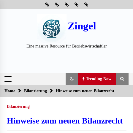
Skip
to
content
Zingel
Eine massive Resource für Betriebswirtschaftler
Trending Now
Home
Bilanzierung
Hinweise zum neuen Bilanzrecht
Trending Now
Bilanzierung
Neue Heizung im Haus: Fragen, die vor der Beauftragung
oft vergessen werden
Hinweise zum neuen Bilanzrecht
3 Wochen ago