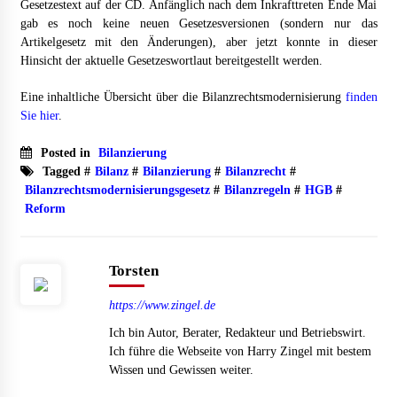
Gesetzestext auf der CD. Anfänglich nach dem Inkrafttreten Ende Mai
gab es noch keine neuen Gesetzesversionen (sondern nur das
Mietverwaltung in Karlsruhe: Zuverlässige
Artikelgesetz mit den Änderungen), aber jetzt konnte in dieser
Immobilienbetreuung
Hinsicht der aktuelle Gesetzeswortlaut bereitgestellt werden.
5 Monaten ago
Eine inhaltliche Übersicht über die Bilanzrechtsmodernisierung
finden
Sie hier
.
Posted in
Bilanzierung
Tagged #
Bilanz
#
Bilanzierung
#
Bilanzrecht
#
Bilanzrechtsmodernisierungsgesetz
#
Bilanzregeln
#
HGB
#
Reform
Torsten
https://www.zingel.de
Ich bin Autor, Berater, Redakteur und Betriebswirt.
Ich führe die Webseite von Harry Zingel mit bestem
Wissen und Gewissen weiter.