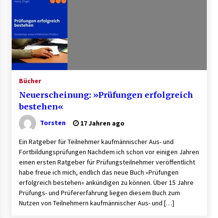
Granulieren von Kunststoff: Welche Faktoren
die Produktionsqualität beeinflussen
1 Monat ago
B2B-Firmenauflösungen: Wie Maschinen,
Lagerbestände und Betriebsausstattung
sinnvoll verwertet werden
Bücher
1 Monat ago
Neuerscheinung: »Prüfungen erfolgreich
Aluminium schweissen – worauf es bei
bestehen«
Geräten und Verfahren ankommt
1 Monat ago
Torsten
17 Jahren ago
Ein Ratgeber für Teilnehmer kaufmännischer Aus- und
Verwaltung Sondereigentum: Aufgaben,
Fortbildungsprüfungen Nachdem ich schon vor einigen Jahren
Vorteile und wichtige Unterschiede zur WEG-
einen ersten Ratgeber für Prüfungsteilnehmer veröffentlicht
Verwaltung
habe freue ich mich, endlich das neue Buch »Prüfungen
2 Monaten ago
erfolgreich bestehen« ankündigen zu können. Über 15 Jahre
Prüfungs- und Prüfererfahrung liegen diesem Buch zum
Professionelle Plastikkarten – der erste
Eindruck, der lange bleibt
Nutzen von Teilnehmern kaufmännischer Aus- und […]
2 Monaten ago