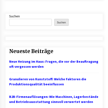
B2B-Beschaffung 2026: Strategien und
Technologien, die den Einkauf transformieren
Suchen
3 Monaten ago
Suchen
Schuldnerberatung: So gewinnen Sie wieder
Kontrolle über Ihre Finanzen
3 Monaten ago
Neueste Beiträge
1. Bestandsmanagement: Den Überblick
behalten
Neue Heizung im Haus: Fragen, die vor der Beauftragung
3 Monaten ago
oft vergessen werden
Finde dein perfektes Namensschild » für deine
Eingangstür bei Otypo
Granulieren von Kunststoff: Welche Faktoren die
3 Monaten ago
Produktionsqualität beeinflussen
B2B-Firmenauflösungen: Wie Maschinen, Lagerbestände
Kündigungsschutzklage: Was Arbeitnehmer
nach einer Kündigung wissen sollten
und Betriebsausstattung sinnvoll verwertet werden
5 Monaten ago