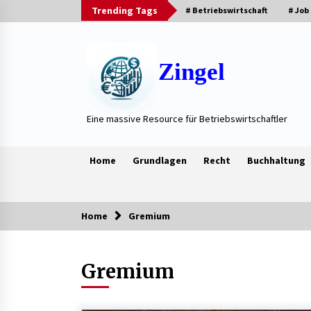
Skip
Trending Tags
# Betriebswirtschaft
# Job
to
content
Zingel
Eine massive Resource für Betriebswirtschaftler
Home
Grundlagen
Recht
Buchhaltung
Home
Gremium
Trending Now
Gremium
Neue Heizung im Haus: Fragen, die
vor der Beauftragung oft vergess
werden
3 Wochen ago