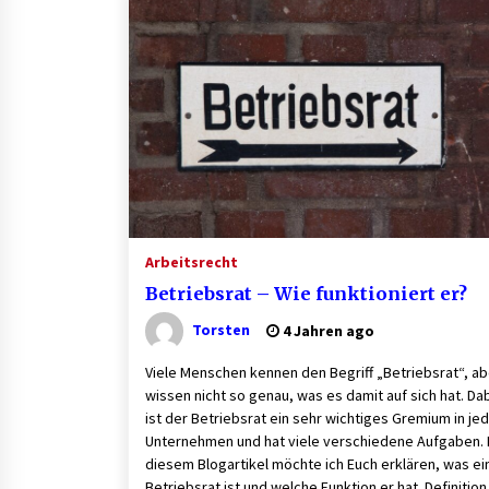
Aluminium schweissen – worauf e
bei Geräten und Verfahren ankom
1 Monat ago
B2B-Beschaffung 2026: Strategien
und Technologien, die den Einkau
transformieren
3 Monaten ago
Finde dein perfektes Namensschil
» für deine Eingangstür bei Otypo
Arbeitsrecht
3 Monaten ago
Betriebsrat – Wie funktioniert er?
Torsten
4 Jahren ago
Viele Menschen kennen den Begriff „Betriebsrat“, ab
wissen nicht so genau, was es damit auf sich hat. Da
ist der Betriebsrat ein sehr wichtiges Gremium in j
Unternehmen und hat viele verschiedene Aufgaben. 
diesem Blogartikel möchte ich Euch erklären, was ei
Betriebsrat ist und welche Funktion er hat. Definition