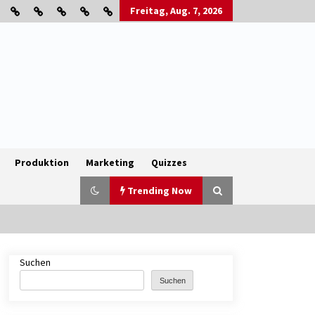
Freitag, Aug. 7, 2026
Produktion
Marketing
Quizzes
Trending Now
Suchen
B2B-Firmenauflösungen: Wie
Maschinen, Lagerbestände und
Suchen
Betriebsausstattung sinnvoll
verwertet werden
1 Monat ago