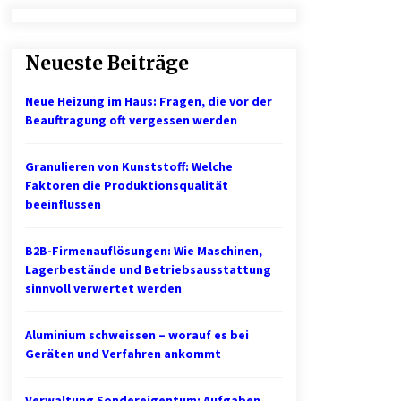
Professionelle Plastikkarten – der
erste Eindruck, der lange bleibt
Neueste Beiträge
2 Monaten ago
Neue Heizung im Haus: Fragen, die vor der
1. Bestandsmanagement: Den
Beauftragung oft vergessen werden
Überblick behalten
3 Monaten ago
Granulieren von Kunststoff: Welche
Faktoren die Produktionsqualität
Mietverwaltung in Karlsruhe:
beeinflussen
Zuverlässige Immobilienbetreuung
5 Monaten ago
B2B-Firmenauflösungen: Wie Maschinen,
Lagerbestände und Betriebsausstattung
sinnvoll verwertet werden
Aluminium schweissen – worauf es bei
Geräten und Verfahren ankommt
Verwaltung Sondereigentum: Aufgaben,