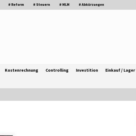
# Reform
# Steuern
# MLM
# Abkürzungen
Kostenrechnung
Controlling
Investition
Einkauf / Lager
Granulieren von Kunststoff: Welche
en
Faktoren die Produktionsqualität
beeinflussen
1 Monat ago