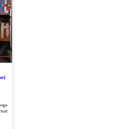
s
Verwaltung Sondereigentum:
mt
Aufgaben, Vorteile und wichtige
Unterschiede zur WEG-Verwaltung
2 Monaten ago
Schuldnerberatung: So gewinnen
f
Sie wieder Kontrolle über Ihre
Finanzen
3 Monaten ago
d
Kündigungsschutzklage: Was
Arbeitnehmer nach einer
Kündigung wissen sollten
bei
5 Monaten ago
Menge
rholt