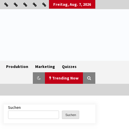
Freitag, Aug. 7, 2026
Produktion
Marketing
Quizzes
Trending Now
Suchen
B2B-Firmenauflösungen: Wie
Maschinen, Lagerbestände und
Suchen
Betriebsausstattung sinnvoll
verwertet werden
1 Monat ago