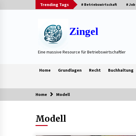
Skip
Trending Tags
# Betriebswirtschaft
# Job
to
content
Zingel
Eine massive Resource für Betriebswirtschaftler
Home
Grundlagen
Recht
Buchhaltung
Home
Modell
Trending Now
Modell
Neue Heizung im Haus: Fragen, die
vor der Beauftragung oft vergess
werden
3 Wochen ago