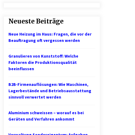
Professionelle Plastikkarten – der
erste Eindruck, der lange bleibt
Neueste Beiträge
2 Monaten ago
Neue Heizung im Haus: Fragen, die vor der
1. Bestandsmanagement: Den
Beauftragung oft vergessen werden
Überblick behalten
3 Monaten ago
Granulieren von Kunststoff: Welche
Faktoren die Produktionsqualität
Mietverwaltung in Karlsruhe:
beeinflussen
Zuverlässige Immobilienbetreuung
5 Monaten ago
B2B-Firmenauflösungen: Wie Maschinen,
Lagerbestände und Betriebsausstattung
sinnvoll verwertet werden
Aluminium schweissen – worauf es bei
Geräten und Verfahren ankommt
Verwaltung Sondereigentum: Aufgaben,