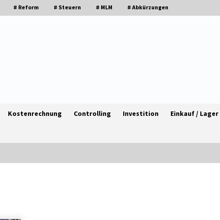
# Reform
# Steuern
# MLM
# Abkürzungen
Kostenrechnung
Controlling
Investition
Einkauf / Lager
Granulieren von Kunststoff: Welche
en
Faktoren die Produktionsqualität
beeinflussen
1 Monat ago