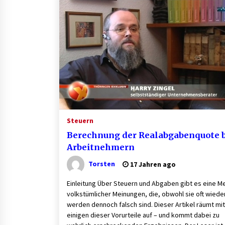
Aluminium schweissen – worauf e
bei Geräten und Verfahren ankom
1 Monat ago
B2B-Beschaffung 2026: Strategien
und Technologien, die den Einkau
transformieren
3 Monaten ago
Finde dein perfektes Namensschil
» für deine Eingangstür bei Otypo
Steuern
3 Monaten ago
Berechnung der Realabgabenquote 
Arbeitnehmern
Torsten
17 Jahren ago
Einleitung Über Steuern und Abgaben gibt es eine 
volkstümlicher Meinungen, die, obwohl sie oft wiede
werden dennoch falsch sind. Dieser Artikel räumt mit
einigen dieser Vorurteile auf – und kommt dabei zu