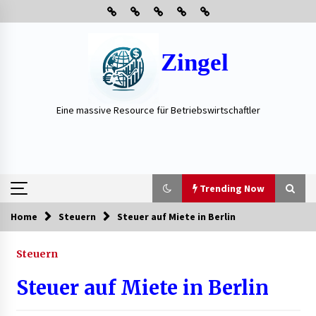
Skip
to
content
Zingel
Eine massive Resource für Betriebswirtschaftler
Trending Now
Home
Steuern
Steuer auf Miete in Berlin
Trending Now
Steuern
Neue Heizung im Haus: Fragen, die vor der
Beauftragung oft vergessen werden
Steuer auf Miete in Berlin
3 Wochen ago