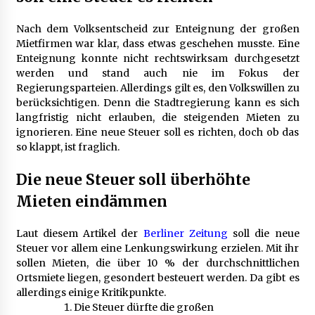
B2B-Beschaffung 2026: Strategien und
Nach dem Volksentscheid zur Enteignung der großen
Technologien, die den Einkauf transformieren
Mietfirmen war klar, dass etwas geschehen musste. Eine
3 Monaten ago
Enteignung konnte nicht rechtswirksam durchgesetzt
werden und stand auch nie im Fokus der
Regierungsparteien. Allerdings gilt es, den Volkswillen zu
Schuldnerberatung: So gewinnen Sie wieder
Kontrolle über Ihre Finanzen
berücksichtigen. Denn die Stadtregierung kann es sich
3 Monaten ago
langfristig nicht erlauben, die steigenden Mieten zu
ignorieren. Eine neue Steuer soll es richten, doch ob das
so klappt, ist fraglich.
1. Bestandsmanagement: Den Überblick
behalten
Die neue Steuer soll überhöhte
3 Monaten ago
Mieten eindämmen
Finde dein perfektes Namensschild » für deine
Eingangstür bei Otypo
Laut diesem Artikel der
Berliner Zeitung
soll die neue
3 Monaten ago
Steuer vor allem eine Lenkungswirkung erzielen. Mit ihr
sollen Mieten, die über 10 % der durchschnittlichen
Ortsmiete liegen, gesondert besteuert werden. Da gibt es
Kündigungsschutzklage: Was Arbeitnehmer
allerdings einige Kritikpunkte.
nach einer Kündigung wissen sollten
Die Steuer dürfte die großen
5 Monaten ago