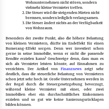
Wohnunternehmen nicht stören, sondern
vielmehr kleine Vermieter treffen.
Mietverwaltung in Karlsruhe: Zuverlässige
Die Steuer wird die steigenden Mieten nicht
Immobilienbetreuung
bremsen, sondern lediglich verlangsamen.
5 Monaten ago
Die Steuer ändert nichts an der Verfügbarkeit
von Wohnraum.
Besonders der zweite Punkt, also die höhere Belastung
von kleinen Vermietern, dürfte im Endeffekt für einen
Bumerang-Effekt sorgen. Denn wer investiert schon
gerne in seine Immobilie, wenn er nicht die passende
Rendite erzielen kann? Geschweige denn, dass man es
sich als Vermieter leisten könnte, auf Einnahmen zu
verzichten. Der Artikel von
Finanznews
zeigt sehr
deutlich, dass die steuerliche Belastung von Vermietern
schon jetzt sehr hoch ist. Große Unternehmen werden in
der Regel durch die Steuergesetzgebung bevorzugt,
während kleine Vermieter mit einer, oder zwei
Immobilien eher ein durchschnittliches Einkommen
erzielen und so gut wie keine Sanierungsrücklagen
bilden können.