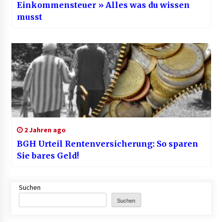
Einkommensteuer » Alles was du wissen
musst
2 Jahren ago
BGH Urteil Rentenversicherung: So sparen
Sie bares Geld!
Suchen
Suchen