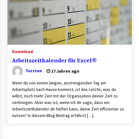
Granulieren von Kunststoff: Welche Faktoren
die Produktionsqualität beeinflussen
1 Monat ago
B2B-Firmenauflösungen: Wie Maschinen,
Lagerbestände und Betriebsausstattung
sinnvoll verwertet werden
Download
1 Monat ago
Arbeitszeitkalender für Excel®
Aluminium schweissen – worauf es bei
Geräten und Verfahren ankommt
Torsten
17 Jahren ago
1 Monat ago
Wenn du von einem langen, anstrengenden Tag am
Arbeitsplatz nach Hause kommst, ist das Letzte, was du
Verwaltung Sondereigentum: Aufgaben,
willst, noch mehr Zeit mit der Organisation deiner Zeit zu
Vorteile und wichtige Unterschiede zur WEG-
verbringen. Aber was ist, wenn ich dir sage, dass ein
Verwaltung
Arbeitszeitkalender dir helfen kann, deine Zeit effizienter zu
2 Monaten ago
nutzen? In diesem Blog-Beitrag erfährst […]
Professionelle Plastikkarten – der erste
Eindruck, der lange bleibt
2 Monaten ago