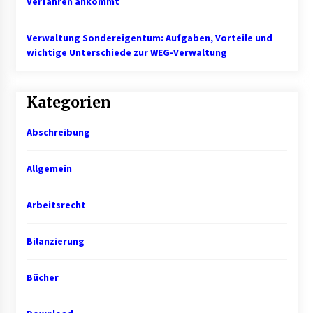
Verfahren ankommt
Mietverwaltung in Karlsruhe: Zuverlässige
Verwaltung Sondereigentum: Aufgaben, Vorteile und
Immobilienbetreuung
wichtige Unterschiede zur WEG-Verwaltung
5 Monaten ago
Kategorien
Abschreibung
Allgemein
Arbeitsrecht
Bilanzierung
Bücher