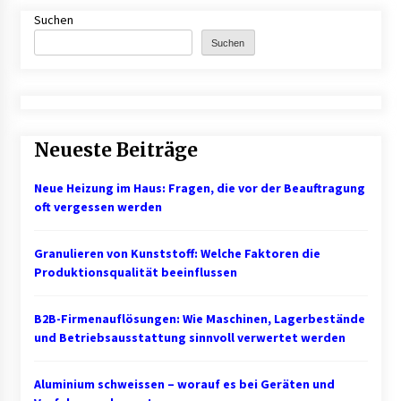
Suchen
B2B-Beschaffung 2026: Strategien und
Suchen
Technologien, die den Einkauf transformieren
3 Monaten ago
Schuldnerberatung: So gewinnen Sie wieder
Kontrolle über Ihre Finanzen
Neueste Beiträge
3 Monaten ago
Neue Heizung im Haus: Fragen, die vor der Beauftragung
1. Bestandsmanagement: Den Überblick
oft vergessen werden
behalten
3 Monaten ago
Granulieren von Kunststoff: Welche Faktoren die
Produktionsqualität beeinflussen
Finde dein perfektes Namensschild » für deine
Eingangstür bei Otypo
3 Monaten ago
B2B-Firmenauflösungen: Wie Maschinen, Lagerbestände
und Betriebsausstattung sinnvoll verwertet werden
Kündigungsschutzklage: Was Arbeitnehmer
nach einer Kündigung wissen sollten
Aluminium schweissen – worauf es bei Geräten und
5 Monaten ago