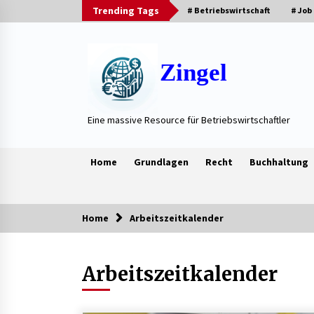
Skip
Trending Tags
# Betriebswirtschaft
# Job
to
content
Zingel
Eine massive Resource für Betriebswirtschaftler
Home
Grundlagen
Recht
Buchhaltung
Home
Arbeitszeitkalender
Trending Now
Arbeitszeitkalender
Neue Heizung im Haus: Fragen, die
vor der Beauftragung oft vergess
werden
3 Wochen ago