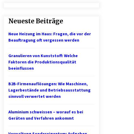
Professionelle Plastikkarten – der
erste Eindruck, der lange bleibt
Neueste Beiträge
2 Monaten ago
Neue Heizung im Haus: Fragen, die vor der
1. Bestandsmanagement: Den
Beauftragung oft vergessen werden
Überblick behalten
3 Monaten ago
Granulieren von Kunststoff: Welche
Faktoren die Produktionsqualität
Mietverwaltung in Karlsruhe:
beeinflussen
Zuverlässige Immobilienbetreuung
5 Monaten ago
B2B-Firmenauflösungen: Wie Maschinen,
Lagerbestände und Betriebsausstattung
sinnvoll verwertet werden
Aluminium schweissen – worauf es bei
Geräten und Verfahren ankommt
Verwaltung Sondereigentum: Aufgaben,