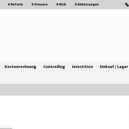
# Reform
# Steuern
# MLM
# Abkürzungen
Kostenrechnung
Controlling
Investition
Einkauf / Lager
Granulieren von Kunststoff: Welche
en
Faktoren die Produktionsqualität
beeinflussen
1 Monat ago