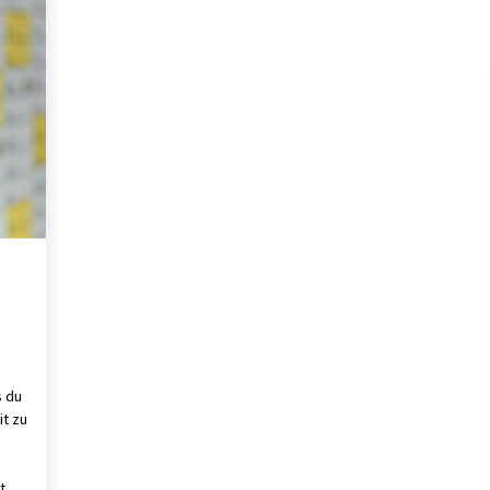
s
Verwaltung Sondereigentum:
mt
Aufgaben, Vorteile und wichtige
Unterschiede zur WEG-Verwaltung
1 Monat ago
Schuldnerberatung: So gewinnen
f
Sie wieder Kontrolle über Ihre
Finanzen
3 Monaten ago
d
Kündigungsschutzklage: Was
Arbeitnehmer nach einer
Kündigung wissen sollten
5 Monaten ago
s du
it zu
t