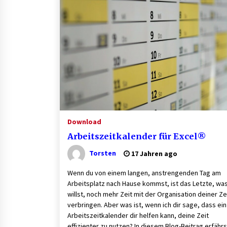
Aluminium schweissen – worauf e
bei Geräten und Verfahren ankom
1 Monat ago
B2B-Beschaffung 2026: Strategien
und Technologien, die den Einkau
transformieren
3 Monaten ago
Finde dein perfektes Namensschil
» für deine Eingangstür bei Otypo
Download
3 Monaten ago
Arbeitszeitkalender für Excel®
Torsten
17 Jahren ago
Wenn du von einem langen, anstrengenden Tag am
Arbeitsplatz nach Hause kommst, ist das Letzte, wa
willst, noch mehr Zeit mit der Organisation deiner Ze
verbringen. Aber was ist, wenn ich dir sage, dass ein
Arbeitszeitkalender dir helfen kann, deine Zeit
effizienter zu nutzen? In diesem Blog-Beitrag erfährs