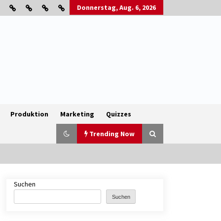
Donnerstag, Aug. 6, 2026
Produktion
Marketing
Quizzes
Trending Now
Suchen
B2B-Firmenauflösungen: Wie
Maschinen, Lagerbestände und
Suchen
Betriebsausstattung sinnvoll
verwertet werden
1 Monat ago