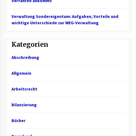
Verfahren ankommt
Mietverwaltung in Karlsruhe: Zuverlässige
Verwaltung Sondereigentum: Aufgaben, Vorteile und
Immobilienbetreuung
wichtige Unterschiede zur WEG-Verwaltung
5 Monaten ago
Kategorien
Abschreibung
Allgemein
Arbeitsrecht
Bilanzierung
Bücher