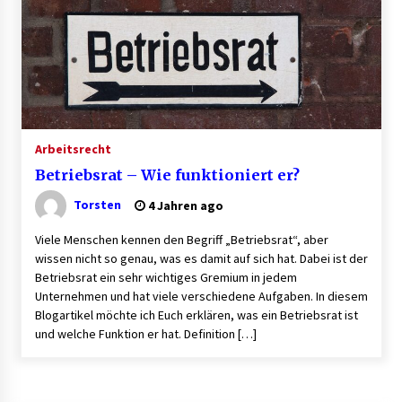
Granulieren von Kunststoff: Welche Faktoren
die Produktionsqualität beeinflussen
1 Monat ago
B2B-Firmenauflösungen: Wie Maschinen,
Lagerbestände und Betriebsausstattung
sinnvoll verwertet werden
Arbeitsrecht
1 Monat ago
Betriebsrat – Wie funktioniert er?
Aluminium schweissen – worauf es bei
Geräten und Verfahren ankommt
Torsten
4 Jahren ago
1 Monat ago
Viele Menschen kennen den Begriff „Betriebsrat“, aber
wissen nicht so genau, was es damit auf sich hat. Dabei ist der
Verwaltung Sondereigentum: Aufgaben,
Betriebsrat ein sehr wichtiges Gremium in jedem
Vorteile und wichtige Unterschiede zur WEG-
Unternehmen und hat viele verschiedene Aufgaben. In diesem
Verwaltung
Blogartikel möchte ich Euch erklären, was ein Betriebsrat ist
2 Monaten ago
und welche Funktion er hat. Definition […]
Professionelle Plastikkarten – der erste
Eindruck, der lange bleibt
2 Monaten ago