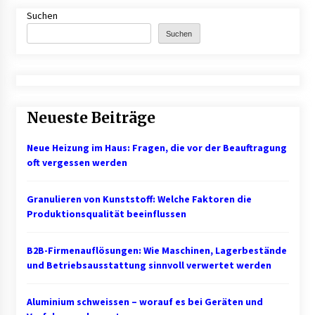
Suchen
B2B-Beschaffung 2026: Strategien und
Suchen
Technologien, die den Einkauf transformieren
3 Monaten ago
Schuldnerberatung: So gewinnen Sie wieder
Kontrolle über Ihre Finanzen
Neueste Beiträge
3 Monaten ago
Neue Heizung im Haus: Fragen, die vor der Beauftragung
1. Bestandsmanagement: Den Überblick
oft vergessen werden
behalten
3 Monaten ago
Granulieren von Kunststoff: Welche Faktoren die
Produktionsqualität beeinflussen
Finde dein perfektes Namensschild » für deine
Eingangstür bei Otypo
3 Monaten ago
B2B-Firmenauflösungen: Wie Maschinen, Lagerbestände
und Betriebsausstattung sinnvoll verwertet werden
Kündigungsschutzklage: Was Arbeitnehmer
nach einer Kündigung wissen sollten
Aluminium schweissen – worauf es bei Geräten und
5 Monaten ago