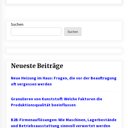
B2B-Beschaffung 2026: Strategien und
Technologien, die den Einkauf transformieren
3 Monaten ago
Suchen
Suchen
Schuldnerberatung: So gewinnen Sie wieder
Kontrolle über Ihre Finanzen
3 Monaten ago
1. Bestandsmanagement: Den Überblick
Neueste Beiträge
behalten
3 Monaten ago
Neue Heizung im Haus: Fragen, die vor der Beauftragung
oft vergessen werden
Finde dein perfektes Namensschild » für deine
Eingangstür bei Otypo
Granulieren von Kunststoff: Welche Faktoren die
3 Monaten ago
Produktionsqualität beeinflussen
Kündigungsschutzklage: Was Arbeitnehmer
nach einer Kündigung wissen sollten
B2B-Firmenauflösungen: Wie Maschinen, Lagerbestände
5 Monaten ago
und Betriebsausstattung sinnvoll verwertet werden