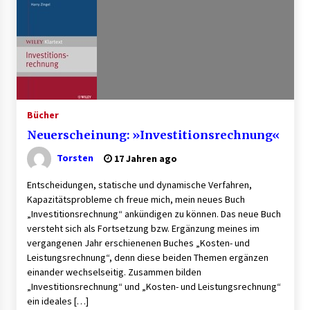
Granulieren von Kunststoff: Welche Faktoren
die Produktionsqualität beeinflussen
1 Monat ago
B2B-Firmenauflösungen: Wie Maschinen,
Lagerbestände und Betriebsausstattung
sinnvoll verwertet werden
Bücher
1 Monat ago
Neuerscheinung: »Investitionsrechnung«
Aluminium schweissen – worauf es bei
Geräten und Verfahren ankommt
Torsten
17 Jahren ago
1 Monat ago
Entscheidungen, statische und dynamische Verfahren,
Kapazitätsprobleme ch freue mich, mein neues Buch
Verwaltung Sondereigentum: Aufgaben,
„Investitionsrechnung“ ankündigen zu können. Das neue Buch
Vorteile und wichtige Unterschiede zur WEG-
versteht sich als Fortsetzung bzw. Ergänzung meines im
Verwaltung
vergangenen Jahr erschienenen Buches „Kosten- und
2 Monaten ago
Leistungsrechnung“, denn diese beiden Themen ergänzen
einander wechselseitig. Zusammen bilden
Professionelle Plastikkarten – der erste
Eindruck, der lange bleibt
„Investitionsrechnung“ und „Kosten- und Leistungsrechnung“
2 Monaten ago
ein ideales […]