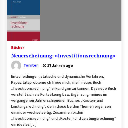
Granulieren von Kunststoff: Welche Faktoren
die Produktionsqualität beeinflussen
1 Monat ago
B2B-Firmenauflösungen: Wie Maschinen,
Lagerbestände und Betriebsausstattung
sinnvoll verwertet werden
Bücher
1 Monat ago
Neuerscheinung: »Investitionsrechnung«
Aluminium schweissen – worauf es bei
Geräten und Verfahren ankommt
Torsten
17 Jahren ago
1 Monat ago
Entscheidungen, statische und dynamische Verfahren,
Kapazitätsprobleme ch freue mich, mein neues Buch
Verwaltung Sondereigentum: Aufgaben,
„Investitionsrechnung“ ankündigen zu können. Das neue Buch
Vorteile und wichtige Unterschiede zur WEG-
versteht sich als Fortsetzung bzw. Ergänzung meines im
Verwaltung
vergangenen Jahr erschienenen Buches „Kosten- und
2 Monaten ago
Leistungsrechnung“, denn diese beiden Themen ergänzen
einander wechselseitig. Zusammen bilden
Professionelle Plastikkarten – der erste
Eindruck, der lange bleibt
„Investitionsrechnung“ und „Kosten- und Leistungsrechnung“
2 Monaten ago
ein ideales […]