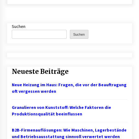
B2B-Beschaffung 2026: Strategien und
Technologien, die den Einkauf transformieren
3 Monaten ago
Suchen
Suchen
Schuldnerberatung: So gewinnen Sie wieder
Kontrolle über Ihre Finanzen
3 Monaten ago
1. Bestandsmanagement: Den Überblick
Neueste Beiträge
behalten
3 Monaten ago
Neue Heizung im Haus: Fragen, die vor der Beauftragung
oft vergessen werden
Finde dein perfektes Namensschild » für deine
Eingangstür bei Otypo
Granulieren von Kunststoff: Welche Faktoren die
3 Monaten ago
Produktionsqualität beeinflussen
Kündigungsschutzklage: Was Arbeitnehmer
nach einer Kündigung wissen sollten
B2B-Firmenauflösungen: Wie Maschinen, Lagerbestände
5 Monaten ago
und Betriebsausstattung sinnvoll verwertet werden