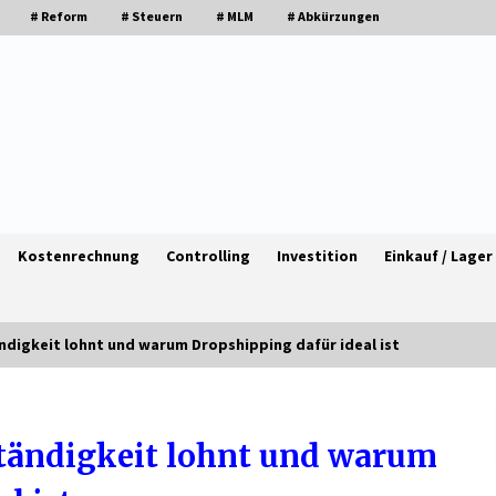
# Reform
# Steuern
# MLM
# Abkürzungen
Kostenrechnung
Controlling
Investition
Einkauf / Lager
ndigkeit lohnt und warum Dropshipping dafür ideal ist
Granulieren von Kunststoff: Welche
en
Faktoren die Produktionsqualität
ständigkeit lohnt und warum
beeinflussen
1 Monat ago