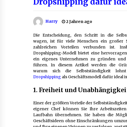
Dropshipping dafür idea
Aluminium schweissen – worauf e
bei Geräten und Verfahren ankom
1 Monat ago
Harry
2 Jahren ago
Die Entscheidung, den Schritt in die Selbs
B2B-Beschaffung 2026: Strategien
und Technologien, die den Einkau
wagen, ist für viele Menschen ein großer S
transformieren
zahlreichen Vorteilen verbunden ist. In
3 Monaten ago
Dropshipping-Modell bietet eine hervorragen
ein eigenes Unternehmen zu gründen und 
Finde dein perfektes Namensschil
führen. In diesem Artikel werden die Grün
» für deine Eingangstür bei Otypo
warum sich die Selbstständigkeit loh
3 Monaten ago
Dropshipping
als Geschäftsmodell dafür ideal is
1. Freiheit und Unabhängigkei
Einer der größten Vorteile der Selbstständigkeit 
eigener Chef können Sie Ihre Arbeitszeiten 
Laufbahn übernehmen. Sie haben die Möglic
Geschäftsideen ohne Einschränkungen umzuset
und Ihre eigenen Visionen zu verfolgen, anstat