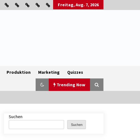
Freitag, Aug. 7, 2026
Produktion
Marketing
Quizzes
Trending Now
Suchen
B2B-Firmenauflösungen: Wie
Maschinen, Lagerbestände und
Suchen
Betriebsausstattung sinnvoll
verwertet werden
1 Monat ago