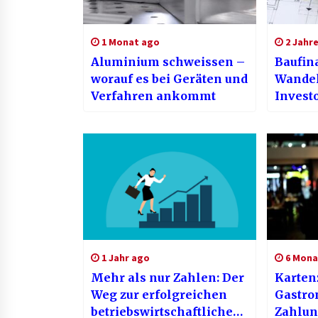
1 Monat ago
2 Jahr
Aluminium schweissen –
Baufin
worauf es bei Geräten und
Wandel
Verfahren ankommt
Invest
beacht
1 Jahr ago
6 Mona
Mehr als nur Zahlen: Der
Karten
Weg zur erfolgreichen
Gastro
betriebswirtschaftlichen
Zahlun