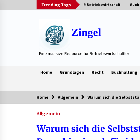
Skip
Trending Tags
# Betriebswirtschaft
# Job
to
content
Zingel
Eine massive Resource für Betriebswirtschaftler
Home
Grundlagen
Recht
Buchhaltung
Home
Allgemein
Warum sich die Selbststä
Trending Now
Allgemein
Neue Heizung im Haus: Fragen, die
vor der Beauftragung oft vergess
Warum sich die Selbst
werden
3 Wochen ago