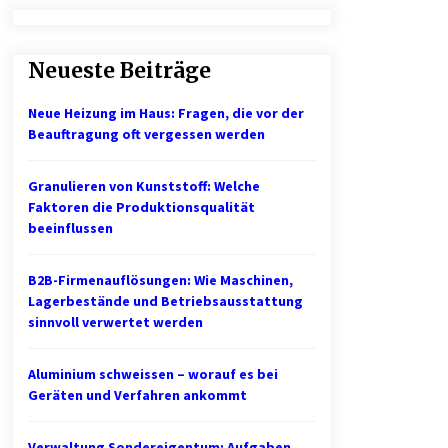
Professionelle Plastikkarten – der
erste Eindruck, der lange bleibt
Neueste Beiträge
2 Monaten ago
Neue Heizung im Haus: Fragen, die vor der
1. Bestandsmanagement: Den
Beauftragung oft vergessen werden
Überblick behalten
3 Monaten ago
Granulieren von Kunststoff: Welche
Faktoren die Produktionsqualität
Mietverwaltung in Karlsruhe:
beeinflussen
Zuverlässige Immobilienbetreuung
5 Monaten ago
B2B-Firmenauflösungen: Wie Maschinen,
Lagerbestände und Betriebsausstattung
sinnvoll verwertet werden
Aluminium schweissen – worauf es bei
Geräten und Verfahren ankommt
Verwaltung Sondereigentum: Aufgaben,