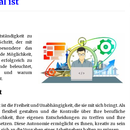
l ist
s
Verwaltung Sondereigentum:
mt
Aufgaben, Vorteile und wichtige
Unterschiede zur WEG-Verwaltung
2 Monaten ago
tständigkeit zu
Schuldnerberatung: So gewinnen
f
Sie wieder Kontrolle über Ihre
chritt, der mit
Finanzen
sbesondere das
3 Monaten ago
de Möglichkeit,
erfolgreich zu
d
Kündigungsschutzklage: Was
de beleuchtet,
Arbeitnehmer nach einer
nt und warum
Kündigung wissen sollten
t.
5 Monaten ago
t
ist die Freiheit und Unabhängigkeit, die sie mit sich bringt. Als
flexibel gestalten und die Kontrolle über Ihre berufliche
hkeit, Ihre eigenen Entscheidungen zu treffen und Ihre
zen. Diese Autonomie ermöglicht es Ihnen, kreativ zu sein
t sich an die Vorgaben eines Arbeitgebers halten zu müssen.