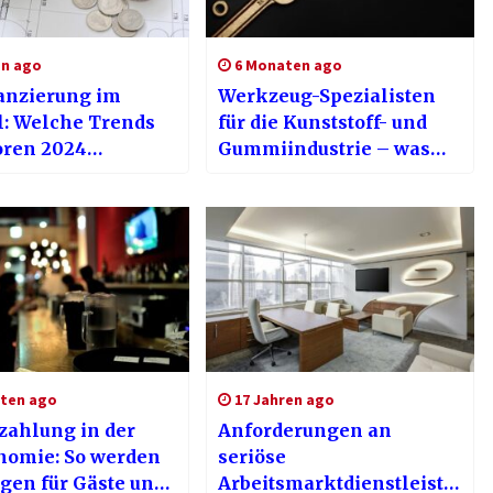
en ago
6 Monaten ago
anzierung im
Werkzeug-Spezialisten
: Welche Trends
für die Kunststoff- und
oren 2024
Gummiindustrie – was
en sollten
wirklich zählt
ten ago
17 Jahren ago
zahlung in der
Anforderungen an
nomie: So werden
seriöse
gen für Gäste und
Arbeitsmarktdienstleiste