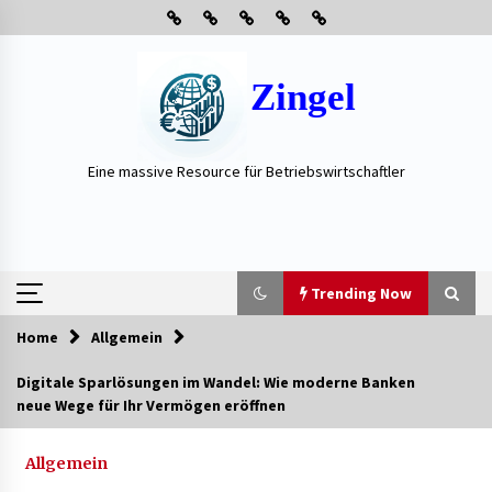
Skip
to
content
Zingel
Eine massive Resource für Betriebswirtschaftler
Trending Now
Home
Allgemein
Trending Now
Digitale Sparlösungen im Wandel: Wie moderne Banken
neue Wege für Ihr Vermögen eröffnen
Neue Heizung im Haus: Fragen, die vor der
Beauftragung oft vergessen werden
3 Wochen ago
Allgemein