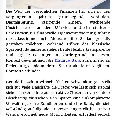
B2B-Beschaffung 2026: Strategien und
Die Welt der persönlichen Finanzen hat sich in den
Technologien, die den Einkauf transformieren
vergangenen Jahren grundlegend verändert.
3 Monaten ago
Digitalisierung, steigende Zinsen, wachsende
Unsicherheiten an den Märkten und ein stärkeres
Bewusstsein für finanzielle Eigenverantwortung führen
Schuldnerberatung: So gewinnen Sie wieder
Kontrolle über Ihre Finanzen
dazu, dass immer mehr Menschen ihre Geldanlage aktiv
3 Monaten ago
gestalten möchten. Während früher das klassische
Sparbuch dominierte, stehen heute flexible, transparente
und digitale Lösungen im Vordergrund. In diesem
1. Bestandsmanagement: Den Überblick
Kontext gewinnt auch die
Distingo Bank
zunehmend an
behalten
Bedeutung, da sie moderne Sparprodukte mit digitalem
3 Monaten ago
Komfort verbindet.
Finde dein perfektes Namensschild » für deine
Gerade in Zeiten wirtschaftlicher Schwankungen stellt
Eingangstür bei Otypo
sich für viele Haushalte die Frage: Wie lässt sich Kapital
3 Monaten ago
sicher parken, ohne auf attraktive Zinsen zu verzichten?
Gleichzeitig wünschen sich Sparer eine unkomplizierte
Verwaltung, klare Konditionen und eine Bank, die sich
Kündigungsschutzklage: Was Arbeitnehmer
nach einer Kündigung wissen sollten
vollständig auf digitale Prozesse eingestellt hat. Dieser
5 Monaten ago
Wandel eröffnet neue Möglichkeiten, erfordert jedoch